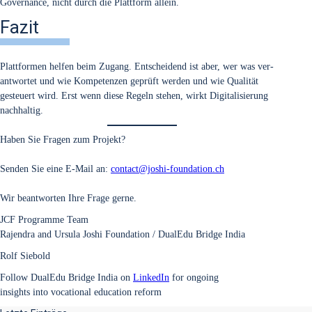
Gover­nan­ce, nicht durch die Platt­form allein.
Fazit
Platt­for­men hel­fen beim Zugang. Ent­schei­dend ist aber, wer was ver­
ant­wor­tet und wie Kom­pe­ten­zen geprüft wer­den und wie Qua­li­tät
gesteu­ert wird. Erst wenn die­se Regeln ste­hen, wirkt Digi­ta­li­sie­rung
nach­hal­tig.
Haben Sie Fra­gen zum Pro­jekt?
Sen­den Sie eine E‑Mail an:
contact@joshi-foundation.ch
Wir beant­wor­ten Ihre Fra­ge ger­ne.
JCF Pro­gram­me Team
Rajen­dra and Ursu­la Joshi Foun­da­ti­on / Dua­lEdu Bridge India
Rolf Sie­bold
Fol­low Dua­lEdu Bridge India on
Lin­ke­dIn
for ongo­ing
insights into voca­tio­nal edu­ca­ti­on reform