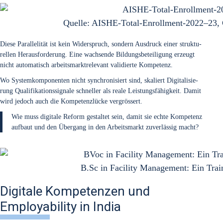
Quel­le: AISHE-Total-Enrollment-2022–23, 
Die­se Par­al­le­li­tät ist kein Wider­spruch, son­dern Aus­druck einer struk­tu­
rel­len Her­aus­for­de­rung. Eine wach­sen­de Bil­dungs­be­tei­li­gung erzeugt
nicht auto­ma­tisch arbeits­markt­re­le­vant vali­dier­te Kom­pe­tenz.
Wo Sys­tem­kom­po­nen­ten nicht syn­chro­ni­siert sind, ska­liert Digi­ta­li­sie­
rung Qua­li­fi­ka­ti­ons­si­gna­le schnel­ler als rea­le Leis­tungs­fä­hig­keit. Damit
wird jedoch auch die Kom­pe­tenz­lü­cke ver­grös­sert.
Wie muss digi­ta­le Reform gestal­tet sein, damit sie ech­te Kom­pe­tenz
auf­baut und den Über­gang in den Arbeits­markt zuver­läs­sig macht?
B.Sc in Faci­li­ty Manage­ment: Ein Trai
Digitale Kompetenzen und
Employability in India