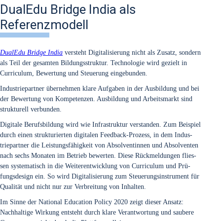
DualEdu Bridge India als
Referenzmodell
Dua­lEdu Bridge India
ver­steht Digi­ta­li­sie­rung nicht als Zusatz, son­dern
als Teil der gesam­ten Bil­dungs­struk­tur. Tech­no­lo­gie wird gezielt in
Cur­ri­cu­lum, Bewer­tung und Steue­rung ein­ge­bun­den.
Indus­trie­part­ner über­neh­men kla­re Auf­ga­ben in der Aus­bil­dung und bei
der Bewer­tung von Kom­pe­ten­zen. Aus­bil­dung und Arbeits­markt sind
struk­tu­rell ver­bun­den.
Digi­ta­le Berufs­bil­dung wird wie Infra­struk­tur ver­stan­den. Zum Bei­spiel
durch einen struk­tu­rier­ten digi­ta­len Feed­back-Pro­zess, in dem Indus­
trie­part­ner die Leis­tungs­fä­hig­keit von Absol­ven­tin­nen und Absol­ven­ten
nach sechs Mona­ten im Betrieb bewer­ten. Die­se Rück­mel­dun­gen flies­
sen sys­te­ma­tisch in die Wei­ter­ent­wick­lung von Cur­ri­cu­lum und Prü­
fungs­de­sign ein. So wird Digi­ta­li­sie­rung zum Steue­rungs­in­stru­ment für
Qua­li­tät und nicht nur zur Ver­brei­tung von Inhal­ten.
Im Sin­ne der Natio­nal Edu­ca­ti­on Poli­cy 2020 zeigt die­ser Ansatz:
Nach­hal­ti­ge Wir­kung ent­steht durch kla­re Ver­ant­wor­tung und sau­be­re