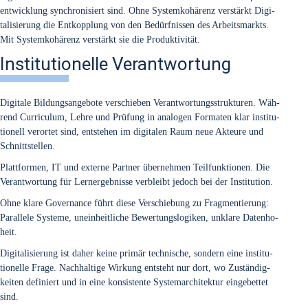
ent­wick­lung syn­chro­ni­siert sind. Ohne Sys­tem­ko­hä­renz ver­stärkt Digi­
ta­li­sie­rung die Ent­kopp­lung von den Bedürf­nis­sen des Arbeits­markts.
Mit Sys­tem­ko­hä­renz ver­stärkt sie die Pro­duk­ti­vi­tät.
Institutionelle Verantwortung
Digi­ta­le Bil­dungs­an­ge­bo­te ver­schie­ben Ver­ant­wor­tungs­struk­tu­ren. Wäh­
rend Cur­ri­cu­lum, Leh­re und Prü­fung in ana­lo­gen For­ma­ten klar insti­tu­
tio­nell ver­or­tet sind, ent­ste­hen im digi­ta­len Raum neue Akteu­re und
Schnitt­stel­len.
Platt­for­men, IT und exter­ne Part­ner über­neh­men Teil­funk­tio­nen. Die
Ver­ant­wor­tung für Lern­ergeb­nis­se ver­bleibt jedoch bei der Insti­tu­ti­on.
Ohne kla­re Gover­nan­ce führt die­se Ver­schie­bung zu Frag­men­tie­rung:
Par­al­le­le Sys­te­me, unein­heit­li­che Bewer­tungs­lo­gi­ken, unkla­re Daten­ho­
heit.
Digi­ta­li­sie­rung ist daher kei­ne pri­mär tech­ni­sche, son­dern eine insti­tu­
tio­nel­le Fra­ge. Nach­hal­ti­ge Wir­kung ent­steht nur dort, wo Zustän­dig­
kei­ten defi­niert und in eine kon­sis­ten­te Sys­tem­ar­chi­tek­tur ein­ge­bet­tet
sind.