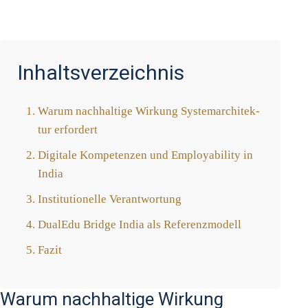
Inhaltsverzeichnis
War­um nach­hal­ti­ge Wir­kung Sys­tem­ar­chi­tek­
tur erfor­dert
Digi­ta­le Kom­pe­ten­zen und Employa­bi­li­ty in
India
Insti­tu­tio­nel­le Ver­ant­wor­tung
Dua­lEdu Bridge India als Refe­renz­mo­dell
Fazit
Warum nachhaltige Wirkung