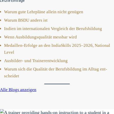
Letzte Einträge
War­um gute Lehr­plä­ne allein nicht genü­gen
War­um BSDU anders ist
Indi­en im inter­na­tio­na­len Ver­gleich der Berufs­bil­dung
Wenn Aus­bil­dungs­qua­li­tät mess­bar wird
Medail­len-Erfol­ge an den India­Skills 2025–2026, Natio­nal
Level
Aus­bil­der- und Trai­ner­ent­wick­lung
War­um sich die Qua­li­tät der Berufs­bil­dung im All­tag ent­
schei­det
Alle Blogs anzei­gen