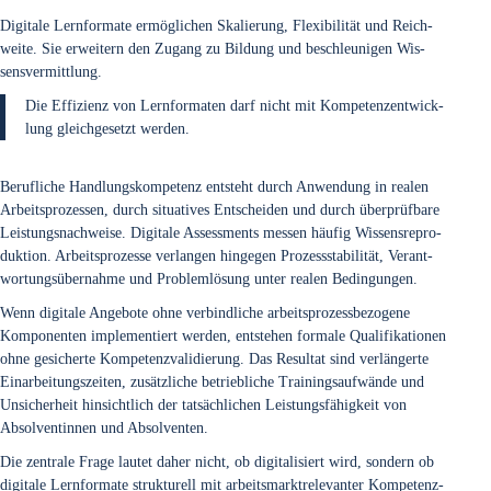
Digi­ta­le Lern­for­ma­te ermög­li­chen Ska­lie­rung, Fle­xi­bi­li­tät und Reich­
wei­te. Sie erwei­tern den Zugang zu Bil­dung und beschleu­ni­gen Wis­
sens­ver­mitt­lung.
Die Effi­zi­enz von Lern­for­ma­ten darf nicht mit Kom­pe­tenz­ent­wick­
lung gleich­ge­setzt wer­den.
Beruf­li­che Hand­lungs­kom­pe­tenz ent­steht durch Anwen­dung in rea­len
Arbeits­pro­zes­sen, durch situa­ti­ves Ent­schei­den und durch über­prüf­ba­re
Leis­tungs­nach­wei­se. Digi­ta­le Assess­ments mes­sen häu­fig Wis­sens­re­pro­
duk­ti­on. Arbeits­pro­zes­se ver­lan­gen hin­ge­gen Pro­zess­sta­bi­li­tät, Ver­ant­
wor­tungs­über­nah­me und Pro­blem­lö­sung unter rea­len Bedin­gun­gen.
Wenn digi­ta­le Ange­bo­te ohne ver­bind­li­che arbeits­pro­zess­be­zo­ge­ne
Kom­po­nen­ten imple­men­tiert wer­den, ent­ste­hen for­ma­le Qua­li­fi­ka­tio­nen
ohne gesi­cher­te Kom­pe­tenz­va­li­die­rung. Das Resul­tat sind ver­län­ger­te
Ein­ar­bei­tungs­zei­ten, zusätz­li­che betrieb­li­che Trai­nings­auf­wän­de und
Unsi­cher­heit hin­sicht­lich der tat­säch­li­chen Leis­tungs­fä­hig­keit von
Absol­ven­tin­nen und Absol­ven­ten.
Die zen­tra­le Fra­ge lau­tet daher nicht, ob digi­ta­li­siert wird, son­dern ob
digi­ta­le Lern­for­ma­te struk­tu­rell mit arbeits­markt­re­le­van­ter Kom­pe­tenz­