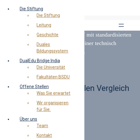
Die Stiftung
Die Stiftung
Zum
Leitung
Inhalt
Geschichte
springen
Duales
Bildungssystem
DualEdu Bridge India
Die Universität
Fakultäten BSDU
Indien im internationalen Vergleich
Offene Stellen
Was Sie erwartet
der Berufsbildung
Wir organisieren
für Sie.
Über uns
Team
Kontakt