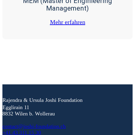
MEM (Master of Enginieering
Management)
Mehr erfah­ren
Rajendra & Ursula Joshi Foundation
Egglirain 11
8832 Wilen b. Wollerau
contact@joshi-foundation.ch
+41 43 311 15 30