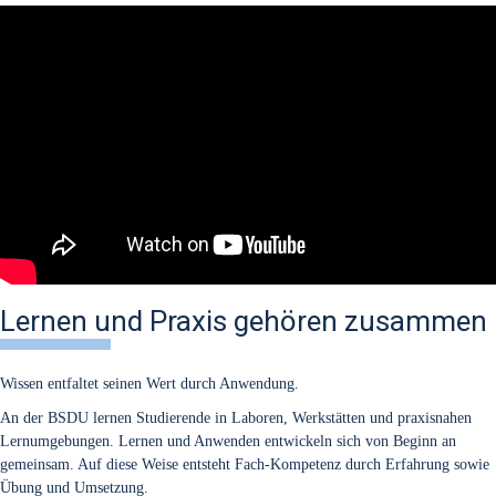
Lernen und Praxis gehören zusammen
Wis­sen ent­fal­tet sei­nen Wert durch Anwen­dung.
An der BSDU ler­nen Stu­die­ren­de in Labo­ren, Werk­stät­ten und pra­xis­na­hen
Lern­um­ge­bun­gen. Ler­nen und Anwen­den ent­wi­ckeln sich von Beginn an
gemein­sam. Auf die­se Wei­se ent­steht Fach-Kom­pe­tenz durch Erfah­rung sowie
Übung und Umset­zung.