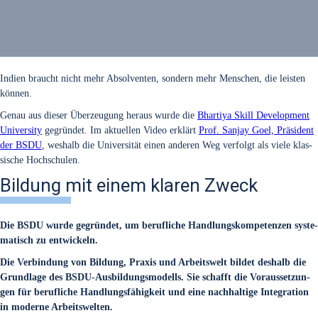
Indi­en braucht nicht mehr Absol­ven­ten, son­dern mehr Men­schen, die leis­ten
kön­nen.
Genau aus die­ser Über­zeu­gung her­aus wur­de die
Bhar­ti­ya Skill Deve­lo­p­ment
Uni­ver­si­ty
gegrün­det. Im aktu­el­len Video erklärt
Prof. San­jay Goel, Prä­si­dent
der BSDU
, wes­halb die Uni­ver­si­tät einen ande­ren Weg ver­folgt als vie­le klas­
si­sche Hoch­schu­len.
Bildung mit einem klaren Zweck
Die BSDU wur­de gegrün­det, um beruf­li­che Hand­lungs­kom­pe­ten­zen sys­te­
ma­tisch zu ent­wi­ckeln.
Die Ver­bin­dung von Bil­dung, Pra­xis und Arbeits­welt bil­det des­halb die
Grund­la­ge des BSDU-Aus­bil­dungs­mo­dells. Sie schafft die Vor­aus­set­zun­
gen für beruf­li­che Hand­lungs­fä­hig­keit und eine nach­hal­ti­ge Inte­gra­ti­on
in moder­ne Arbeits­wel­ten.