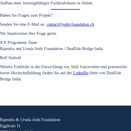
Auf­bau einer leis­tungs­fä­hi­gen Fach­kräf­te­ba­sis in Indi­en.
Haben Sie Fra­gen zum Pro­jekt?
Sen­den Sie eine E‑Mail an:
contact@joshi-foundation.ch
Wir beant­wor­ten Ihre Fra­ge ger­ne.
JCF Pro­gram­me Team
Rajen­dra and Ursu­la Joshi Foun­da­ti­on / Dua­lEdu Bridge India
Rolf Sie­bold
Wei­te­re Ein­bli­cke in die Ent­wick­lung von Skill Uni­ver­si­ties und pra­xis­ori­en­
tier­ter Hoch­schul­bil­dung fin­den Sie auf der
Lin­ke­dIn
-Sei­te von Dua­lEdu
Bridge India.
Rajendra & Ursula Joshi Foundation
Egglirain 11