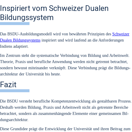
Inspiriert vom Schweizer Dualen
Bildungssystem
Das BSDU-Aus­bil­dungs­mo­dell wird von bewähr­ten Prin­zi­pi­en des
Schwei­zer
Dua­len Bil­dungs­sys­tems
inspi­riert und wird lau­fend an die Anfor­de­run­gen
Indi­ens adap­tiert.
Im Zen­trum steht die sys­te­ma­ti­sche Ver­bin­dung von Bil­dung und Arbeits­welt.
Theo­rie, Pra­xis und beruf­li­che Anwen­dung wer­den nicht getrennt betrach­tet,
son­dern bewusst mit­ein­an­der ver­knüpft. Die­se Ver­bin­dung prägt die Bil­dungs­
ar­chi­tek­tur der Uni­ver­si­tät bis heu­te.
Fazit
Die BSDU ver­steht beruf­li­che Kom­pe­tenz­ent­wick­lung als gestalt­ba­ren Pro­zess.
Des­halb wer­den Bil­dung, Pra­xis und Arbeits­welt nicht als getrenn­te Berei­che
betrach­tet, son­dern als zusam­men­hän­gen­de Ele­men­te einer gemein­sa­men Bil­
dungs­ar­chi­tek­tur.
Die­se Grund­idee prägt die Ent­wick­lung der Uni­ver­si­tät und ihren Bei­trag zum