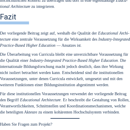
hoch­schu­li­schen Kon­text zu über­tra­gen und dort in eine eigen­stän­di­ge
Edu­ca­
tio­nal Archi­tec­tu­re
zu inte­grie­ren.
Fazit
Der vor­lie­gen­de Bei­trag zeigt auf, wes­halb die Qua­li­tät der
Edu­ca­tio­nal Archi­
tec­tu­re
eine zen­tra­le Vor­aus­set­zung für die Wirk­sam­keit des
Indus­try-Inte­gra­ted
Prac­ti­ce-Based Hig­her Edu­ca­ti­on
— Ansat­zes ist.
Die Über­ar­bei­tung von Cur­ri­cu­la bleibt eine unver­zicht­ba­re Vor­aus­set­zung für
die Qua­li­tät einer
Indus­try-Inte­gra­ted Prac­ti­ce-Based Hig­her Edu­ca­ti­on
. Die
inter­na­tio­na­le Bil­dungs­for­schung macht jedoch deut­lich, dass ihre Wir­kung
nicht iso­liert betrach­tet wer­den kann. Ent­schei­dend sind die insti­tu­tio­nel­len
Vor­aus­set­zun­gen, unter denen Cur­ri­cu­la ent­wi­ckelt, umge­setzt und mit den
wei­te­ren Funk­tio­nen einer Bil­dungs­in­sti­tu­ti­on abge­stimmt wer­den.
Für die­se insti­tu­tio­nel­len Vor­aus­set­zun­gen ver­wen­det der vor­lie­gen­de Bei­trag
den Begriff
Edu­ca­tio­nal Archi­tec­tu­re
. Er beschreibt die Gestal­tung von Rol­len,
Ver­ant­wort­lich­kei­ten, Schnitt­stel­len und Koor­di­na­ti­ons­me­cha­nis­men, wel­che
die betei­lig­ten Akteu­re zu einem kohä­ren­ten Hoch­schul­sys­tem ver­bin­den.
Haben Sie Fra­gen zum Pro­jekt?