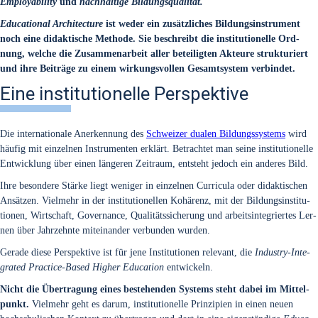
Employa­bi­li­ty
und
nach­hal­ti­ge Bil­dungs­qua­li­tät.
Edu­ca­tio­nal Archi­tec­tu­re
ist weder ein zusätz­li­ches Bil­dungs­in­stru­ment
noch eine didak­ti­sche Metho­de. Sie beschreibt die insti­tu­tio­nel­le Ord­
nung, wel­che die Zusam­men­ar­beit aller betei­lig­ten Akteu­re struk­tu­riert
und ihre Bei­trä­ge zu einem wir­kungs­vol­len Gesamt­sys­tem ver­bin­det.
Eine institutionelle Perspektive
Die inter­na­tio­na­le Aner­ken­nung des
Schwei­zer dua­len Bil­dungs­sys­tems
wird
häu­fig mit ein­zel­nen Instru­men­ten erklärt. Betrach­tet man sei­ne insti­tu­tio­nel­le
Ent­wick­lung über einen län­ge­ren Zeit­raum, ent­steht jedoch ein ande­res Bild.
Ihre beson­de­re Stär­ke liegt weni­ger in ein­zel­nen Cur­ri­cu­la oder didak­ti­schen
Ansät­zen. Viel­mehr in der insti­tu­tio­nel­len Kohä­renz, mit der Bil­dungs­in­sti­tu­
tio­nen, Wirt­schaft, Gover­nan­ce, Qua­li­täts­si­che­rung und arbeits­in­te­grier­tes Ler­
nen über Jahr­zehn­te mit­ein­an­der ver­bun­den wur­den.
Gera­de die­se Per­spek­ti­ve ist für jene Insti­tu­tio­nen rele­vant, die
Indus­try-Inte­
gra­ted Prac­ti­ce-Based Hig­her Edu­ca­ti­on
ent­wi­ckeln.
Nicht die Über­tra­gung eines bestehen­den Sys­tems steht dabei im Mit­tel­
punkt.
Viel­mehr geht es dar­um, insti­tu­tio­nel­le Prin­zi­pi­en in einen neu­en