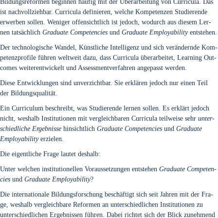
Bil­dungs­re­for­men begin­nen häu­fig mit der Über­ar­bei­tung von Cur­ri­cu­la. Das
ist nach­voll­zieh­bar. Cur­ri­cu­la defi­nie­ren, wel­che Kom­pe­ten­zen Stu­die­ren­de
erwer­ben sol­len. Weni­ger offen­sicht­lich ist jedoch, wodurch aus die­sem Ler­
nen tat­säch­lich
Gra­dua­te Com­pe­ten­ci­es
und
Gra­dua­te Employa­bi­li­ty
ent­ste­hen.
Der tech­no­lo­gi­sche Wan­del, Künst­li­che Intel­li­genz und sich ver­än­dern­de Kom­
pe­tenz­pro­fi­le füh­ren welt­weit dazu, dass Cur­ri­cu­la über­ar­bei­tet, Lear­ning Out­
co­mes wei­ter­ent­wi­ckelt und Assess­ment­ver­fah­ren ange­passt wer­den.
Die­se Ent­wick­lun­gen sind unver­zicht­bar. Sie erklä­ren jedoch nur einen Teil
der Bil­dungs­qua­li­tät.
Ein Cur­ri­cu­lum beschreibt, was Stu­die­ren­de ler­nen sol­len. Es erklärt jedoch
nicht, wes­halb Insti­tu­tio­nen mit ver­gleich­ba­ren Cur­ri­cu­la teil­wei­se sehr
unter­
schied­li­che Ergeb­nis­se
hin­sicht­lich
Gra­dua­te Com­pe­ten­ci­es
und
Gra­dua­te
Employa­bi­li­ty
erzie­len.
Die eigent­li­che Fra­ge lau­tet des­halb:
Unter wel­chen insti­tu­tio­nel­len Vor­aus­set­zun­gen ent­ste­hen
Gra­dua­te Com­pe­ten­
ci­es
und
Gra­dua­te Employa­bi­li­ty
?
Die inter­na­tio­na­le Bil­dungs­for­schung beschäf­tigt sich seit Jah­ren mit der Fra­
ge, wes­halb ver­gleich­ba­re Refor­men an unter­schied­li­chen Insti­tu­tio­nen zu
unter­schied­li­chen Ergeb­nis­sen füh­ren. Dabei rich­tet sich der Blick zuneh­mend