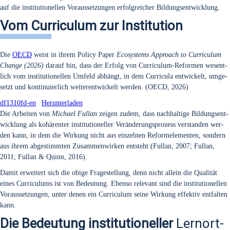
auf die insti­tu­tio­nel­len Vor­aus­set­zun­gen erfolg­rei­cher Bil­dungs­ent­wick­lung.
Vom Curriculum zur Institution
Die
OECD
weist in ihrem Poli­cy Paper
Eco­sys­tems Approach to Cur­ri­cu­lum
Chan­ge (2026)
dar­auf hin, dass der Erfolg von Cur­ri­cu­lum-Refor­men wesent­
lich vom insti­tu­tio­nel­len Umfeld abhängt, in dem Cur­ri­cu­la ent­wi­ckelt, umge­
setzt und kon­ti­nu­ier­lich wei­ter­ent­wi­ckelt wer­den. (OECD, 2026)
df1310fd-en
Her­un­ter­la­den
Die Arbei­ten von
Micha­el Ful­lan
zei­gen zudem, dass nach­hal­ti­ge Bil­dungs­ent­
wick­lung als kohä­ren­ter insti­tu­tio­nel­ler Ver­än­de­rungs­pro­zess ver­stan­den wer­
den kann, in dem die Wir­kung nicht aus ein­zel­nen Reform­ele­men­ten, son­dern
aus ihrem abge­stimm­ten Zusam­men­wir­ken ent­steht (Ful­lan, 2007; Ful­lan,
2011; Ful­lan & Quinn, 2016).
Damit erwei­tert sich die obi­ge Fra­ge­stel­lung, denn nicht allein die Qua­li­tät
eines Cur­ri­cu­lums ist von Bedeu­tung. Eben­so rele­vant sind die insti­tu­tio­nel­len
Vor­aus­set­zun­gen, unter denen ein Cur­ri­cu­lum sei­ne Wir­kung effek­tiv ent­fal­ten
kann.
Die Bedeutung institutioneller
Lernort-