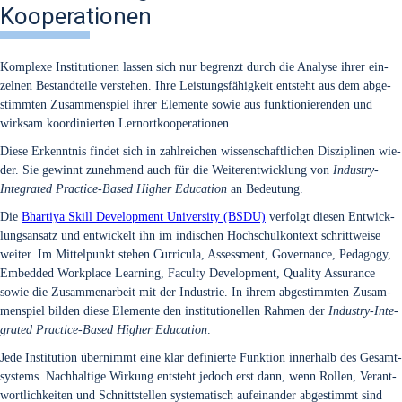
Kooperationen
Kom­ple­xe Insti­tu­tio­nen las­sen sich nur begrenzt durch die Ana­ly­se ihrer ein­
zel­nen Bestand­tei­le ver­ste­hen. Ihre Leis­tungs­fä­hig­keit ent­steht aus dem abge­
stimm­ten Zusam­men­spiel ihrer Ele­men­te sowie aus funk­tio­nie­ren­den und
wirk­sam koor­di­nier­ten Lern­ort­ko­ope­ra­tio­nen.
Die­se Erkennt­nis fin­det sich in zahl­rei­chen wis­sen­schaft­li­chen Dis­zi­pli­nen wie­
der. Sie gewinnt zuneh­mend auch für die Wei­ter­ent­wick­lung von
Indus­try-
Inte­gra­ted Prac­ti­ce-Based Hig­her Edu­ca­ti­on
an Bedeu­tung.
Die
Bhar­ti­ya Skill Deve­lo­p­ment Uni­ver­si­ty (BSDU)
ver­folgt die­sen Ent­wick­
lungs­an­satz und ent­wi­ckelt ihn im indi­schen Hoch­schul­kon­text schritt­wei­se
wei­ter. Im Mit­tel­punkt ste­hen Cur­ri­cu­la, Assess­ment, Gover­nan­ce, Pedago­gy,
Embedded Work­place Lear­ning, Facul­ty Deve­lo­p­ment, Qua­li­ty Assu­rance
sowie die Zusam­men­ar­beit mit der Indus­trie. In ihrem abge­stimm­ten Zusam­
men­spiel bil­den die­se Ele­men­te den insti­tu­tio­nel­len Rah­men der
Indus­try-Inte­
gra­ted Prac­ti­ce-Based Hig­her Edu­ca­ti­on
.
Jede Insti­tu­ti­on über­nimmt eine klar defi­nier­te Funk­ti­on inner­halb des Gesamt­
sys­tems. Nach­hal­ti­ge Wir­kung ent­steht jedoch erst dann, wenn Rol­len, Ver­ant­
wort­lich­kei­ten und Schnitt­stel­len sys­te­ma­tisch auf­ein­an­der abge­stimmt sind