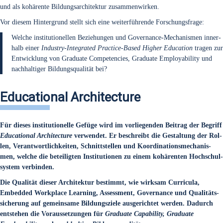
und als kohä­ren­te Bil­dungs­ar­chi­tek­tur zusam­men­wir­ken.
Vor die­sem Hin­ter­grund stellt sich eine wei­ter­füh­ren­de For­schungs­fra­ge:
Wel­che insti­tu­tio­nel­len Bezie­hun­gen und Gover­nan­ce-Mecha­nis­men inner­
halb einer
Indus­try-Inte­gra­ted Prac­ti­ce-Based Hig­her Edu­ca­ti­on
tra­gen zur
Ent­wick­lung von Gra­dua­te Com­pe­ten­ci­es, Gra­dua­te Employa­bi­li­ty und
nach­hal­ti­ger Bil­dungs­qua­li­tät bei?
Educational Architecture
Für die­ses insti­tu­tio­nel­le Gefü­ge wird im vor­lie­gen­den Bei­trag der Begriff
Edu­ca­tio­nal Archi­tec­tu­re
ver­wen­det. Er beschreibt die Gestal­tung der Rol­
len, Ver­ant­wort­lich­kei­ten, Schnitt­stel­len und Koor­di­na­ti­ons­me­cha­nis­
men, wel­che die betei­lig­ten Insti­tu­tio­nen zu einem kohä­ren­ten Hoch­schul­
sys­tem ver­bin­den.
Die Qua­li­tät die­ser Archi­tek­tur bestimmt, wie wirk­sam Cur­ri­cu­la,
Embedded Work­place Lear­ning, Assess­ment, Gover­nan­ce und Qua­li­täts­
si­che­rung auf gemein­sa­me Bil­dungs­zie­le aus­ge­rich­tet wer­den. Dadurch
ent­ste­hen die Vor­aus­set­zun­gen für
Gra­dua­te Capa­bi­li­ty, Gra­dua­te