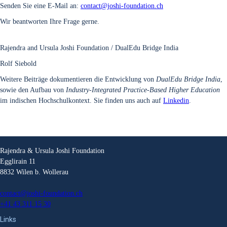
Sen­den Sie eine E‑Mail an:
contact@joshi-foundation.ch
Wir beant­wor­ten Ihre Fra­ge ger­ne.
Rajen­dra and Ursu­la Joshi Foun­da­ti­on / Dua­lEdu Bridge India
Rolf Sie­bold
Wei­te­re Bei­trä­ge doku­men­tie­ren die Ent­wick­lung von
Dua­lEdu Bridge India
,
sowie den Auf­bau von
Indus­try-Inte­gra­ted Prac­ti­ce-Based Hig­her Edu­ca­ti­on
im indi­schen Hoch­schul­kon­text. Sie fin­den uns auch auf
Lin­ke­din
.
Rajendra & Ursula Joshi Foundation
Egglirain 11
8832 Wilen b. Wollerau
contact@joshi-foundation.ch
+41 43 311 15 30
Links