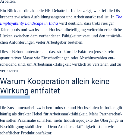
Arbei­ten.
Ein Blick auf die aktu­el­le HR-Debat­te in Indi­en zeigt, wie tief die Dis­
kre­panz zwi­schen Aus­bil­dungs­an­ge­bot und Arbeits­markt real ist. In
The
Employa­bi­li­ty Land­scape in India
wird deut­lich, dass trotz rie­si­ger
Talent­pools und wach­sen­der Hoch­schul­be­tei­li­gung wei­ter­hin erheb­li­che
Lücken zwi­schen dem vor­han­de­nen Fähig­keits­ni­veau und den tat­säch­li­
chen Anfor­de­run­gen vie­ler Arbeit­ge­ber bestehen.
Die­ser Befund unter­streicht, dass struk­tu­rel­le Fak­to­ren jen­seits rein
quan­ti­ta­ti­ver Mas­se wie Ein­schrei­bun­gen oder Abschluss­zah­len ent­
schei­dend sind, um Arbeits­markt­fä­hig­keit wirk­lich zu ver­ste­hen und zu
ver­bes­sern.
Warum Kooperation allein keine
Wirkung entfaltet
Die Zusam­men­ar­beit zwi­schen Indus­trie und Hoch­schu­len in Indi­en gilt
häu­fig als direk­ter Hebel für Arbeits­markt­fä­hig­keit. Mehr Part­ner­schaf­
ten sol­len Pra­xis­nä­he schaf­fen, mehr Indus­trie­pro­jek­te die Über­gän­ge in
Beschäf­ti­gung sta­bi­li­sie­ren. Denn Arbeits­markt­fä­hig­keit ist ein wirt­
schaft­li­cher Pro­duk­ti­ons­fak­tor.