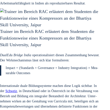
Arbeits­markt­fä­hig­keit in Indi­en als repro­du­zier­ba­res Resul­tat.
Trai­ner im Bereich RAC erläu­tert dem Stu­den­ten die
Funk­ti­ons­wei­se eines Kom­pres­sors an der Bhar­ti­ya
Skill Uni­ver­si­ty, Jai­pur
Dua­lEdu Bridge India
ope­ra­tio­na­li­siert die­sen Zusam­men­hang bewusst.
Der Wirk­me­cha­nis­mus lässt sich klar for­mu­lie­ren:
Impact = (Stan­dards + Gover­nan­ce + Indus­try Inte­gra­ti­on) × Mea­
sura­ble Out­co­mes
Inter­na­tio­na­le dua­le Bil­dungs­sys­te­me machen die­se Logik sicht­bar. In
der
Schweiz
, in Deutsch­land oder in Öster­reich ist die Ver­zah­nung von
Betrieb und Bil­dung ein inte­gra­ler Bestand­teil der Archi­tek­tur. Unter­
neh­men wir­ken an der Gestal­tung von Cur­ri­cu­la mit, betei­li­gen sich an
Kom­pe­tenz­be­wer­tun­gen und über­neh­men defi­nier­te Funk­tio­nen in der