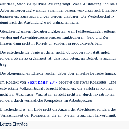
erst dann, wenn sie spür­ba­re Wir­kung zeigt. Wenn Aus­bil­dung und rea­le
Arbeits­an­for­de­rung wirk­lich zusam­men­pas­sen, ver­kür­zen sich Ein­ar­bei­
tungs­zei­ten. Zusatz­schu­lun­gen wer­den plan­ba­rer. Die Wei­ter­be­schäf­ti­
gung nach der Aus­bil­dung wird wahr­schein­li­cher.
Gleich­zei­tig sin­ken Rekru­tie­rungs­kos­ten, weil Fehl­be­set­zun­gen sel­te­ner
wer­den und Aus­wahl­pro­zes­se prä­zi­ser funk­tio­nie­ren. Geld und Zeit
flies­sen dann nicht in Kor­rek­tur, son­dern in pro­duk­ti­ve Arbeit.
Die ent­schei­den­de Fra­ge ist daher nicht, ob Koope­ra­ti­on statt­fin­det,
son­dern ob sie so orga­ni­siert ist, dass Kom­pe­tenz im Betrieb tat­säch­lich
trägt.
Die öko­no­mi­schen Effek­te rei­chen dabei über ein­zel­ne Betrie­be hin­aus.
Im Kon­text von
Vik­sit Bha­rat 2047
bedeu­tet das etwas Kon­kre­tes: Eine
ent­wi­ckel­te Volks­wirt­schaft braucht Men­schen, die aus­füh­ren kön­nen,
nicht nur Abschlüs­se. Wachs­tum ent­steht nicht nur durch Inves­ti­tio­nen,
son­dern durch ver­läss­li­che Kom­pe­tenz im Arbeits­pro­zess.
Ent­schei­dend ist am Ende nicht die Anzahl der Abschlüs­se, son­dern die
Ver­läss­lich­keit der Kom­pe­tenz, die ein Sys­tem tat­säch­lich her­vor­bringt.
Letzte Einträge