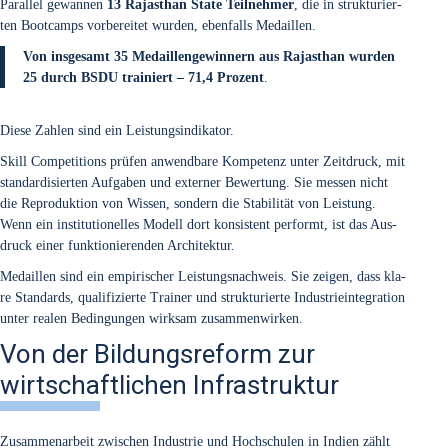
Par­al­lel gewan­nen
13 Raja­sthan Sta­te Teil­neh­mer
, die in struk­tu­rier­
ten Boot­camps vor­be­rei­tet wur­den, eben­falls Medail­len.
Von ins­ge­samt 35 Medail­len­ge­win­nern aus Raja­sthan wur­den
25 durch BSDU trai­niert – 71,4 Pro­zent
.
Die­se Zah­len sind ein Leis­tungs­in­di­ka­tor.
Skill Com­pe­ti­ti­ons prü­fen anwend­ba­re Kom­pe­tenz unter Zeit­druck, mit
stan­dar­di­sier­ten Auf­ga­ben und exter­ner Bewer­tung. Sie mes­sen nicht
die Repro­duk­ti­on von Wis­sen, son­dern die Sta­bi­li­tät von Leis­tung.
Wenn ein insti­tu­tio­nel­les Modell dort kon­sis­tent per­formt, ist das Aus­
druck einer funk­tio­nie­ren­den Archi­tek­tur.
Medail­len sind ein empi­ri­scher Leis­tungs­nach­weis. Sie zei­gen, dass kla­
re Stan­dards, qua­li­fi­zier­te Trai­ner und struk­tu­rier­te Indus­trie­inte­gra­ti­on
unter rea­len Bedin­gun­gen wirk­sam zusam­men­wir­ken.
Von der Bildungsreform zur
wirtschaftlichen Infrastruktur
Zusam­men­ar­beit zwi­schen Indus­trie und Hoch­schu­len in Indi­en zählt