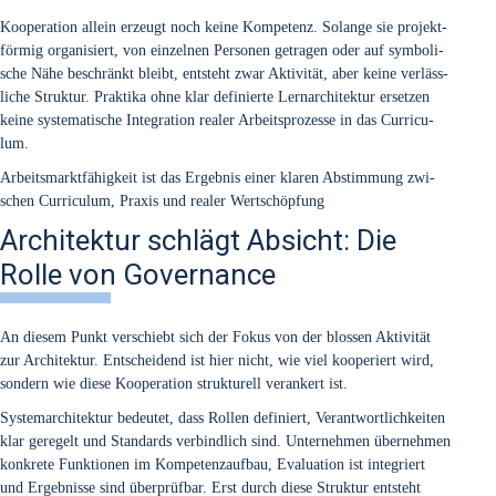
Koope­ra­ti­on allein erzeugt noch kei­ne Kom­pe­tenz. Solan­ge sie pro­jekt­
för­mig orga­ni­siert, von ein­zel­nen Per­so­nen getra­gen oder auf sym­bo­li­
sche Nähe beschränkt bleibt, ent­steht zwar Akti­vi­tät, aber kei­ne ver­läss­
li­che Struk­tur. Prak­ti­ka ohne klar defi­nier­te Lern­ar­chi­tek­tur erset­zen
kei­ne sys­te­ma­ti­sche Inte­gra­ti­on rea­ler Arbeits­pro­zes­se in das Cur­ri­cu­
lum.
Arbeits­markt­fä­hig­keit ist das Ergeb­nis einer kla­ren Abstim­mung zwi­
schen Cur­ri­cu­lum, Pra­xis und rea­ler Wert­schöp­fung
Architektur schlägt Absicht: Die
Rolle von Governance
An die­sem Punkt ver­schiebt sich der Fokus von der blos­sen Akti­vi­tät
zur Archi­tek­tur. Ent­schei­dend ist hier nicht, wie viel koope­riert wird,
son­dern wie die­se Koope­ra­ti­on struk­tu­rell ver­an­kert ist.
Sys­tem­ar­chi­tek­tur bedeu­tet, dass Rol­len defi­niert, Ver­ant­wort­lich­kei­ten
klar gere­gelt und Stan­dards ver­bind­lich sind. Unter­neh­men über­neh­men
kon­kre­te Funk­tio­nen im Kom­pe­tenz­auf­bau, Eva­lua­ti­on ist inte­griert
und Ergeb­nis­se sind über­prüf­bar. Erst durch die­se Struk­tur ent­steht