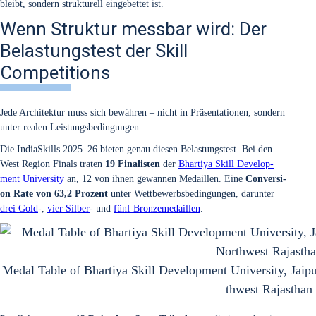
bleibt, son­dern struk­tu­rell ein­ge­bet­tet ist.
Wenn Struktur messbar wird: Der
Belastungstest der Skill
Competitions
Jede Archi­tek­tur muss sich bewäh­ren – nicht in Prä­sen­ta­tio­nen, son­dern
unter rea­len Leis­tungs­be­din­gun­gen.
Die India­Skills 2025–26 bie­ten genau die­sen Belas­tungs­test. Bei den
West Regi­on Finals tra­ten
19 Fina­lis­ten
der
Bhar­ti­ya Skill Deve­lo­p­
ment Uni­ver­si­ty
an, 12 von ihnen gewan­nen Medail­len. Eine
Con­ver­si­
on Rate von 63,2 Pro­zent
unter Wett­be­werbs­be­din­gun­gen, dar­un­ter
drei Gold
-,
vier Sil­ber
- und
fünf Bron­ze­me­dail­len
.
Medal Table of Bhar­ti­ya Skill Deve­lo­p­ment Uni­ver­si­ty, Jai­
thwest Raja­sthan