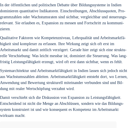
In der öffent­li­chen und poli­ti­schen Debat­te über Bil­dungs­sys­te­me in Indi­en
domi­nie­ren quan­ti­ta­ti­ve Indi­ka­to­ren. Ein­schrei­bun­gen, Abschluss­quo­ten, Pro­
gramm­zah­len oder Wachs­tums­ra­ten sind sicht­bar, ver­gleich­bar und steue­rungs­
re­le­vant. Sie erlau­ben es, Expan­si­on zu mes­sen und Fort­schritt zu kom­mu­ni­
zie­ren.
Qua­li­ta­ti­ve Fak­to­ren wie Kom­pe­tenz­ni­veau, Lehr­qua­li­tät und Arbeits­markt­fä­
hig­keit sind kom­ple­xer zu erfas­sen. Ihre Wir­kung zeigt sich oft erst im
Arbeits­markt und damit zeit­lich ver­zö­gert. Gera­de hier zeigt sich eine struk­tu­
rel­le Ver­schie­bung: Was leicht mess­bar ist, domi­niert die Steue­rung. Was lang­
fris­tig Leis­tungs­fä­hig­keit erzeugt, wird oft erst dann sicht­bar, wenn es fehlt.
Sys­tem­ar­chi­tek­tur und Arbeits­markt­fä­hig­keit in Indi­en las­sen sich jedoch nicht
aus Wachs­tums­zah­len ablei­ten. Arbeits­markt­fä­hig­keit ent­steht dort, wo Ler­nen,
Anwen­dung und Bewer­tung struk­tu­rell mit­ein­an­der ver­bun­den sind und Bil­
dung mit rea­ler Wert­schöp­fung ver­zahnt wird.
Damit ver­schiebt sich die Dis­kus­si­on von Expan­si­on zu Leis­tungs­fä­hig­keit.
Ent­schei­dend ist nicht die Men­ge an Abschlüs­sen, son­dern wie das Bil­dungs­
sys­tem kon­stru­iert ist und wie kon­se­quent es Kom­pe­tenz im Arbeits­markt
wirk­sam macht.