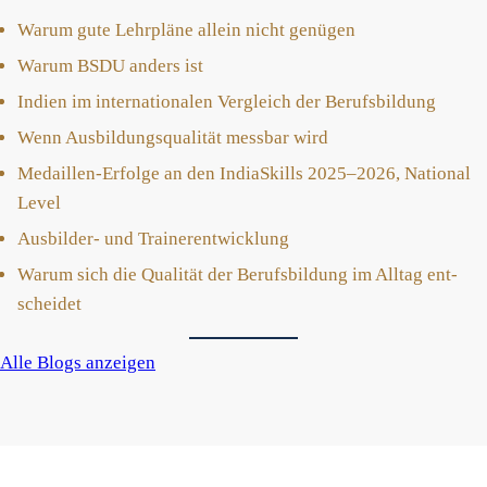
War­um gute Lehr­plä­ne allein nicht genü­gen
War­um BSDU anders ist
Indi­en im inter­na­tio­na­len Ver­gleich der Berufs­bil­dung
Wenn Aus­bil­dungs­qua­li­tät mess­bar wird
Medail­len-Erfol­ge an den India­Skills 2025–2026, Natio­nal
Level
Aus­bil­der- und Trai­ner­ent­wick­lung
War­um sich die Qua­li­tät der Berufs­bil­dung im All­tag ent­
schei­det
Alle Blogs anzei­gen