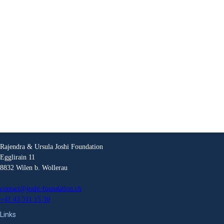
Rajendra & Ursula Joshi Foundation
Egglirain 11
8832 Wilen b. Wollerau
contact@joshi-foundation.ch
+41 43 311 15 30
Links