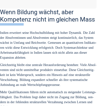
Wenn Bildung wächst, aber
Kompetenz nicht im gleichen Mass
Indi­en erwei­tert sei­ne Hoch­schul­bil­dung mit hoher Dyna­mik. Die Zahl
der Absol­ven­tin­nen und Absol­ven­ten steigt kon­ti­nu­ier­lich, das Sys­tem
wächst in Umfang und Reich­wei­te. Gemes­sen an quan­ti­ta­ti­ven Indi­ka­to­
ren wirkt die­se Ent­wick­lung erfolg­reich. Doch Sys­tem­ar­chi­tek­tur und
Arbeits­markt­fä­hig­keit in Indi­en las­sen sich nicht allein aus die­ser
Expan­si­on ablei­ten.
Gleich­zei­tig bleibt eine zen­tra­le Her­aus­for­de­rung bestehen: Vie­le Absol­
ven­ten sind nicht unmit­tel­bar pro­duk­tiv ein­setz­bar. Die­se Gleich­zei­tig­
keit ist kein Wider­spruch, son­dern ein Hin­weis auf eine struk­tu­rel­le
Ver­schie­bung. Bil­dung expan­diert schnel­ler als ihre sys­te­ma­ti­sche
Anbin­dung an rea­le Wert­schöp­fungs­pro­zes­se.
Mehr Qua­li­fi­ka­tio­nen füh­ren nicht auto­ma­tisch zu stei­gen­der Leis­tungs­
fä­hig­keit. Das Pro­blem liegt daher nicht im Zugang zur Bil­dung, son­
dern in der feh­len­den struk­tu­rel­len Ver­zah­nung zwi­schen Ler­nen und