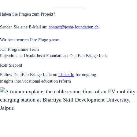
Haben Sie Fra­gen zum Pro­jekt?
Sen­den Sie eine E‑Mail an:
contact@joshi-foundation.ch
Wir beant­wor­ten Ihre Fra­ge ger­ne.
JCF Pro­gram­me Team
Rajen­dra and Ursu­la Joshi Foun­da­ti­on / Dua­lEdu Bridge India
Rolf Sie­bold
Fol­low Dua­lEdu Bridge India on
Lin­ke­dIn
for ongo­ing
insights into voca­tio­nal edu­ca­ti­on reform