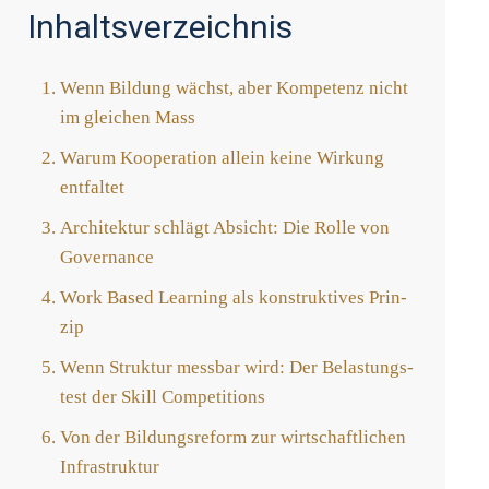
Inhaltsverzeichnis
Wenn Bil­dung wächst, aber Kom­pe­tenz nicht
im glei­chen Mass
War­um Koope­ra­ti­on allein kei­ne Wir­kung
ent­fal­tet
Archi­tek­tur schlägt Absicht: Die Rol­le von
Gover­nan­ce
Work Based Lear­ning als kon­struk­ti­ves Prin­
zip
Wenn Struk­tur mess­bar wird: Der Belas­tungs­
test der Skill Com­pe­ti­ti­ons
Von der Bil­dungs­re­form zur wirt­schaft­li­chen
Infra­struk­tur