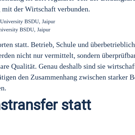
eng mit der Wirt­schaft ver­bun­den.
i­ver­si­ty BSDU, Jai­pur
or­ten statt. Betrieb, Schu­le und über­be­trieb­li­
r­den nicht nur ver­mit­telt, son­dern über­prüf­ba
ba­re Qua­li­tät. Genau des­halb sind sie wirt­schaft
­ti­gen den Zusam­men­hang zwi­schen star­ker B
en.
transfer statt