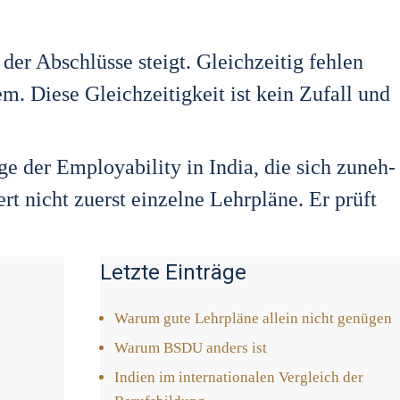
der Abschlüs­se steigt. Gleich­zei­tig feh­len
em. Die­se Gleich­zei­tig­keit ist kein Zufall und
a­ge der Employa­bi­li­ty in India, die sich zuneh­
ert nicht zuerst ein­zel­ne Lehr­plä­ne. Er prüft
Letzte Einträge
War­um gute Lehr­plä­ne allein nicht genü­gen
War­um BSDU anders ist
Indi­en im inter­na­tio­na­len Ver­gleich der