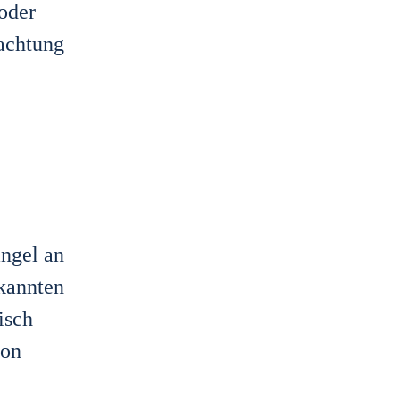
 oder
­ach­tung
an­gel an
kann­ten
tisch
von