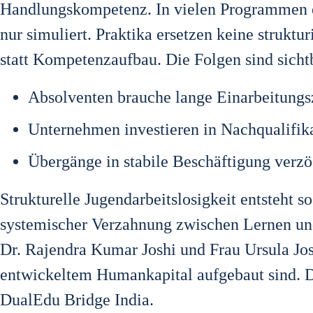
Hand­lungs­kom­pe­tenz. In vie­len Pro­gram­men en
nur simu­liert. Prak­ti­ka erset­zen kei­ne struk­tu­
statt Kom­pe­tenz­auf­bau. Die Fol­gen sind sicht­
Absol­ven­ten brau­che lan­ge Ein­ar­bei­tungs­
Unter­neh­men inves­tie­ren in Nach­qua­li­fi­ka
Über­gän­ge in sta­bi­le Beschäf­ti­gung ver­z
Struk­tu­rel­le Jugend­ar­beits­lo­sig­keit ent­ste
sys­te­mi­scher Ver­zah­nung zwi­schen Ler­nen un
Dr. Rajen­dra Kumar Joshi und Frau Ursu­la Joshi,
ent­wi­ckel­tem Human­ka­pi­tal auf­ge­baut sind.
Dua­lEdu Bridge India.