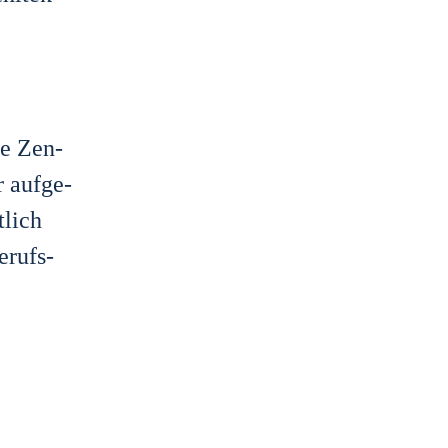
che Zen­
r auf­ge­
­lich
erufs­