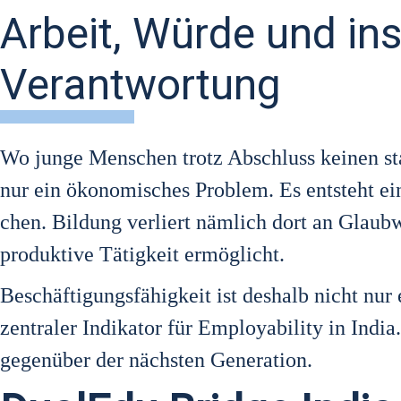
Arbeit, Würde und inst
Verantwortung
Wo jun­ge Men­schen trotz Abschluss kei­nen sta­
nur ein öko­no­mi­sches Pro­blem. Es ent­steht ein 
chen. Bil­dung ver­liert näm­lich dort an Glaub­wü
pro­duk­ti­ve Tätig­keit ermög­licht.
Beschäf­ti­gungs­fä­hig­keit ist des­halb nicht nur 
zen­tra­ler Indi­ka­tor für Employa­bi­li­ty in India.
gegen­über der nächs­ten Gene­ra­ti­on.