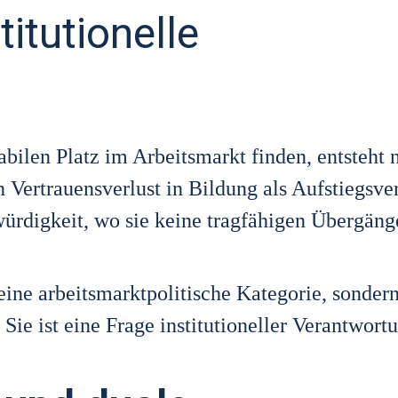
itutionelle
bi­len Platz im Arbeits­markt fin­den, ent­steht 
Ver­trau­ens­ver­lust in Bil­dung als Auf­stiegs­ver
r­dig­keit, wo sie kei­ne trag­fä­hi­gen Über­gän­g
eine arbeits­markt­po­li­ti­sche Kate­go­rie, son­der
 Sie ist eine Fra­ge insti­tu­tio­nel­ler Ver­ant­wor­t