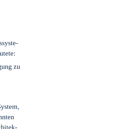
­sys­te­
­te­te:
­gung zu
Sys­tem,
hn­ten
chi­tek­