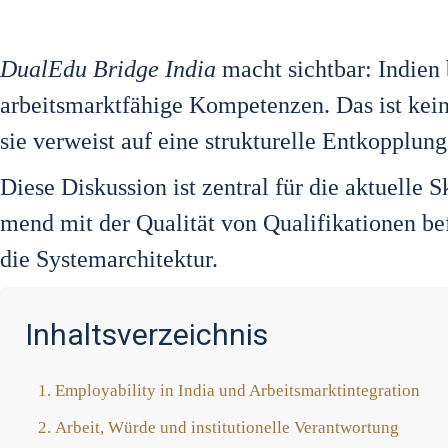
Dua­lEdu Bridge India
macht sicht­bar: Indi­en 
arbeits­markt­fä­hi­ge Kom­pe­ten­zen. Das ist kein
sie ver­weist auf eine struk­tu­rel­le Ent­kopp­l
Die­se Dis­kus­si­on ist zen­tral für die aktu­el­l
mend mit der Qua­li­tät von Qua­li­fi­ka­tio­nen be
die Sys­tem­ar­chi­tek­tur.
Inhaltsverzeichnis
Employa­bi­li­ty in India und Arbeits­markt­in­te­gra­ti­on
Arbeit, Wür­de und insti­tu­tio­nel­le Ver­ant­wor­tung