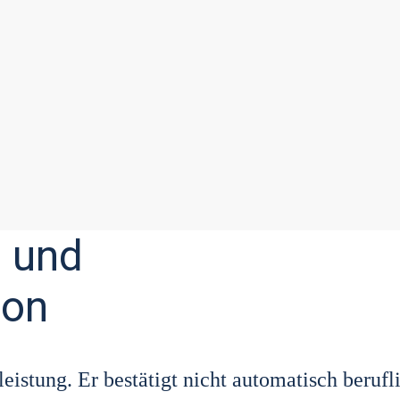
a und
ion
leis­tung. Er bestä­tigt nicht auto­ma­tisch beruf­l