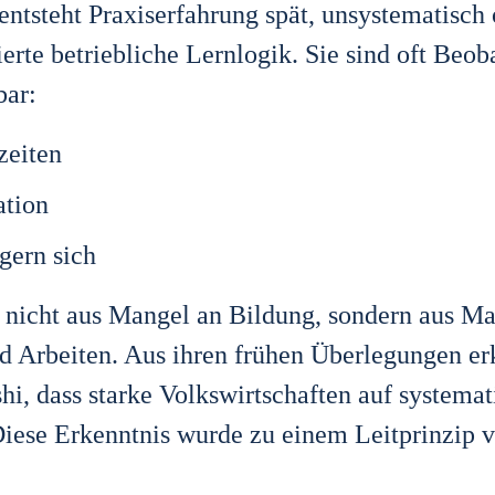
t­steht Pra­xis­er­fah­rung spät, unsys­te­ma­tisch
rier­te betrieb­li­che Lern­lo­gik. Sie sind oft Beob
bar:
zei­ten
­ti­on
ö­gern sich
ht so nicht aus Man­gel an Bil­dung, son­dern aus M
d Arbei­ten. Aus ihren frü­hen Über­le­gun­gen er
 dass star­ke Volks­wirt­schaf­ten auf sys­te­ma­
 Die­se Erkennt­nis wur­de zu einem Leit­prin­zip 