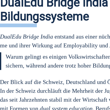
DualEdu Bridge India
Bildungssysteme
Dua­lEdu Bridge India
ent­stand aus einer nüch­te
me und ihrer Wir­kung auf Employa­bi­li­ty und Arbe
War­um gelingt es eini­gen Volks­wirt­schaf­ten
sichern, wäh­rend ande­re trotz hoher Bil­dung
Der Blick auf die Schweiz, Deutsch­land und Öst
In der Schweiz durch­läuft die Mehr­heit der Jug
das seit Jahr­zehn­ten sta­bil mit der Wirt­schaft 
mit For­men von
dual sys­tem edu­ca­ti­on
. Berufs