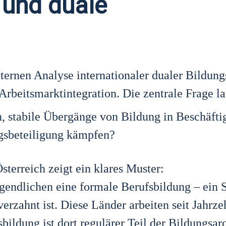
 und duale
r­nen Ana­ly­se inter­na­tio­na­ler dua­ler Bil­dungs
its­markt­in­te­gra­ti­on. Die zen­tra­le Fra­ge lau
, sta­bi­le Über­gän­ge von Bil­dung in Beschäf­ti
s­be­tei­li­gung kämp­fen?
er­reich zeigt ein kla­res Mus­ter:
end­li­chen eine for­ma­le Berufs­bil­dung – ein 
ver­zahnt ist. Die­se Län­der arbei­ten seit Jahr­ze
­bil­dung ist dort regu­lä­rer Teil der Bil­dungs­ar­