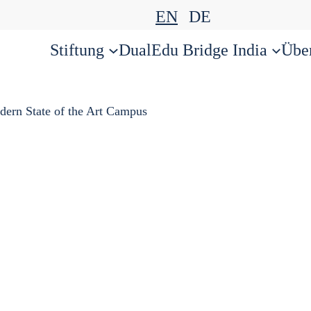
EN
DE
Stiftung
DualEdu Bridge India
Übe