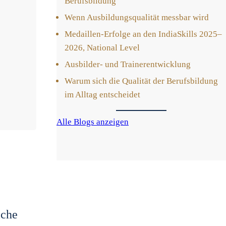
Berufs­bil­dung
Wenn Aus­bil­dungs­qua­li­tät mess­bar wird
Medail­len-Erfol­ge an den India­Skills 2025–
2026, Natio­nal Level
Aus­bil­der- und Trai­ner­ent­wick­lung
War­um sich die Qua­li­tät der Berufs­bil­dung
im All­tag ent­schei­det
Alle Blogs anzei­gen
i­che