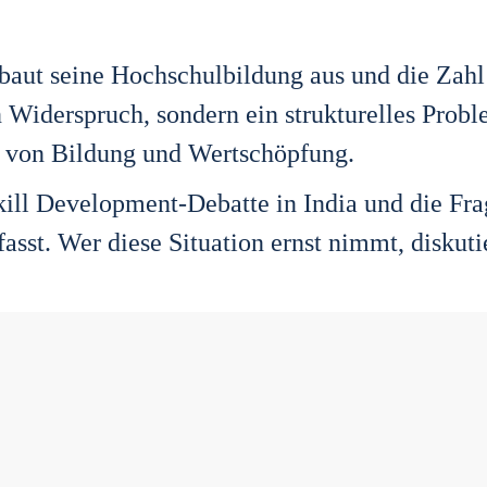
baut sei­ne Hoch­schul­bil­dung aus und die Zahl 
 Wider­spruch, son­dern ein struk­tu­rel­les Pro­bl
ung von Bil­dung und Wert­schöp­fung.
e Skill Deve­lo­p­ment-Debat­te in India und die Fr
fasst. Wer die­se Situa­ti­on ernst nimmt, dis­ku­ti