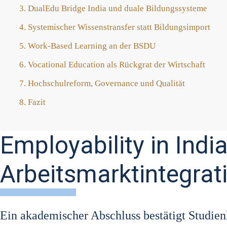
Dua­lEdu Bridge India und dua­le Bil­dungs­sys­te­me
Sys­te­mi­scher Wis­sens­trans­fer statt Bil­dungs­im­port
Work-Based Lear­ning an der BSDU
Voca­tio­nal Edu­ca­ti­on als Rück­grat der Wirt­schaft
Hoch­schul­re­form, Gover­nan­ce und Qua­li­tät
Fazit
Employability in Indi
Arbeitsmarktintegrat
Ein aka­de­mi­scher Abschluss bestä­tigt Stu­di­en­