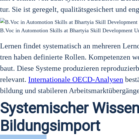
tur. Sie ist gere­gelt, qua­li­täts­ge­si­chert und 
B.Voc in Auto­mo­ti­on Skills at Bhar­ty­ia Skill Deve­lo­p­ment Un
Ler­nen fin­det sys­te­ma­tisch an meh­re­ren Lern­
tren haben defi­nier­te Rol­len. Kom­pe­ten­zen we
baut. Die­se Sys­te­me pro­du­zie­ren repro­du­zier­
rele­vant.
Inter­na­tio­na­le OECD-Ana­ly­sen
bestä
bil­dung und sta­bi­le­ren Arbeits­markt­über­gän­g
Systemischer Wissens
Bildungsimport