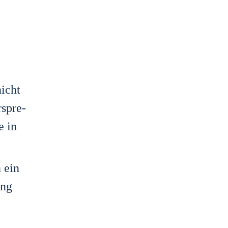
nicht
­spre­
e in
n ein
ung