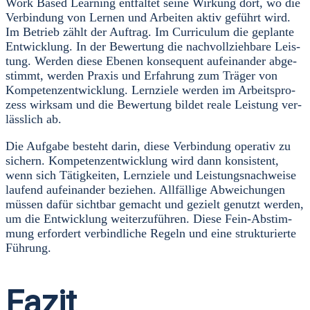
Work Based Lear­ning ent­fal­tet sei­ne Wir­kung dort, wo die
Ver­bin­dung von Ler­nen und Arbei­ten aktiv geführt wird.
Im Betrieb zählt der Auf­trag. Im Cur­ri­cu­lum die geplan­te
Ent­wick­lung. In der Bewer­tung die nach­voll­zieh­ba­re Leis­
tung. Wer­den die­se Ebe­nen kon­se­quent auf­ein­an­der abge­
stimmt, wer­den Pra­xis und Erfah­rung zum Trä­ger von
Kom­pe­tenz­ent­wick­lung. Lern­zie­le wer­den im Arbeits­pro­
zess wirk­sam und die Bewer­tung bil­det rea­le Leis­tung ver­
läss­lich ab.
Die Auf­ga­be besteht dar­in, die­se Ver­bin­dung ope­ra­tiv zu
sichern. Kom­pe­tenz­ent­wick­lung wird dann kon­sis­tent,
wenn sich Tätig­kei­ten, Lern­zie­le und Leis­tungs­nach­wei­se
lau­fend auf­ein­an­der bezie­hen. All­fäl­li­ge Abwei­chun­gen
müs­sen dafür sicht­bar gemacht und gezielt genutzt wer­den,
um die Ent­wick­lung wei­ter­zu­füh­ren. Die­se Fein-Abstim­
mung erfor­dert ver­bind­li­che Regeln und eine struk­tu­rier­te
Füh­rung.
Fazit