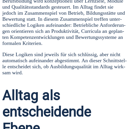
Berufs­bil­dung wird kon­zep­tio­nell über Lern­zie­le, Modu­le
und Qua­li­täts­stan­dards gesteu­ert. Im All­tag fin­det sie
jedoch im Zusam­men­spiel von Betrieb, Bil­dungs­stät­te und
Bewer­tung statt. In die­sem Zusam­men­spiel tref­fen unter­
schied­li­che Logi­ken auf­ein­an­der: Betrieb­li­che Anfor­de­run­
gen ori­en­tie­ren sich an Pro­duk­ti­vi­tät, Cur­ri­cu­la an geplan­
ten Kom­pe­tenz­ent­wick­lun­gen und Bewer­tungs­sys­te­me an
for­ma­len Kri­te­ri­en.
Die­se Logi­ken sind jeweils für sich schlüs­sig, aber nicht
auto­ma­tisch auf­ein­an­der abge­stimmt. An die­ser Schnitt­stel­
le ent­schei­det sich, ob Aus­bil­dungs­qua­li­tät im All­tag wirk­
sam wird.
Alltag als
entscheidende
Ebene