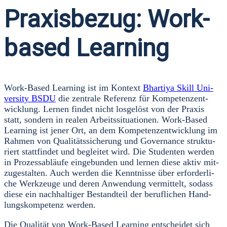
Praxisbezug: Work-
based Learning
Work-Based Lear­ning ist im Kon­text
Bhar­ti­ya Skill Uni­
ver­si­ty BSDU
die zen­tra­le Refe­renz für Kom­pe­tenz­ent­
wick­lung. Ler­nen fin­det nicht los­ge­löst von der Pra­xis
statt, son­dern in rea­len Arbeits­si­tua­tio­nen. Work-Based
Lear­ning ist jener Ort, an dem Kom­pe­tenz­ent­wick­lung im
Rah­men von Qua­li­täts­si­che­rung und Gover­nan­ce struk­tu­
riert statt­fin­det und beglei­tet wird. Die Stu­den­ten wer­den
in Pro­zess­ab­läu­fe ein­ge­bun­den und ler­nen die­se aktiv mit­
zu­ge­stal­ten. Auch wer­den die Kennt­nis­se über erfor­der­li­
che Werk­zeu­ge und deren Anwen­dung ver­mit­telt, sodass
die­se ein nach­hal­ti­ger Bestand­teil der beruf­li­chen Hand­
lungs­kom­pe­tenz wer­den.
Die Qua­li­tät von Work-Based Lear­ning ent­schei­det sich