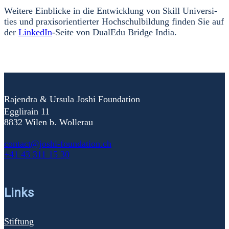
Wei­te­re Ein­bli­cke in die Ent­wick­lung von Skill Uni­ver­si­
ties und pra­xis­ori­en­tier­ter Hoch­schul­bil­dung fin­den Sie auf
der
Lin­ke­dIn
-Sei­te von Dua­lEdu Bridge India.
Rajendra & Ursula Joshi Foundation
Egglirain 11
8832 Wilen b. Wollerau
contact@joshi-foundation.ch
+41 43 311 15 30
Links
Stiftung