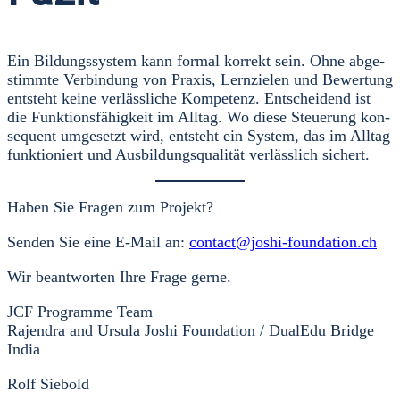
Ein Bil­dungs­sys­tem kann for­mal kor­rekt sein. Ohne abge­
stimm­te Ver­bin­dung von Pra­xis, Lern­zie­len und Bewer­tung
ent­steht kei­ne ver­läss­li­che Kom­pe­tenz. Ent­schei­dend ist
die Funk­ti­ons­fä­hig­keit im All­tag. Wo die­se Steue­rung kon­
se­quent umge­setzt wird, ent­steht ein Sys­tem, das im All­tag
funk­tio­niert und Aus­bil­dungs­qua­li­tät ver­läss­lich sichert.
Haben Sie Fra­gen zum Pro­jekt?
Sen­den Sie eine E‑Mail an:
contact@joshi-foundation.ch
Wir beant­wor­ten Ihre Fra­ge ger­ne.
JCF Pro­gram­me Team
Rajen­dra and Ursu­la Joshi Foun­da­ti­on / Dua­lEdu Bridge
India
Rolf Sie­bold