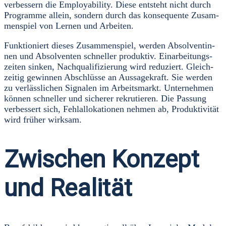
ver­bes­sern die Employa­bi­li­ty. Die­se ent­steht nicht durch
Pro­gram­me allein, son­dern durch das kon­se­quen­te Zusam­
men­spiel von Ler­nen und Arbei­ten.
Funk­tio­niert die­ses Zusam­men­spiel, wer­den Absol­ven­tin­
nen und Absol­ven­ten schnel­ler pro­duk­tiv. Ein­ar­bei­tungs­
zei­ten sin­ken, Nach­qua­li­fi­zie­rung wird redu­ziert. Gleich­
zei­tig gewin­nen Abschlüs­se an Aus­sa­ge­kraft. Sie wer­den
zu ver­läss­li­chen Signa­len im Arbeits­markt. Unter­neh­men
kön­nen schnel­ler und siche­rer rekru­tie­ren. Die Pas­sung
ver­bes­sert sich, Fehl­al­lo­ka­tio­nen neh­men ab, Pro­duk­ti­vi­tät
wird frü­her wirk­sam.
Zwischen Konzept
und Realität