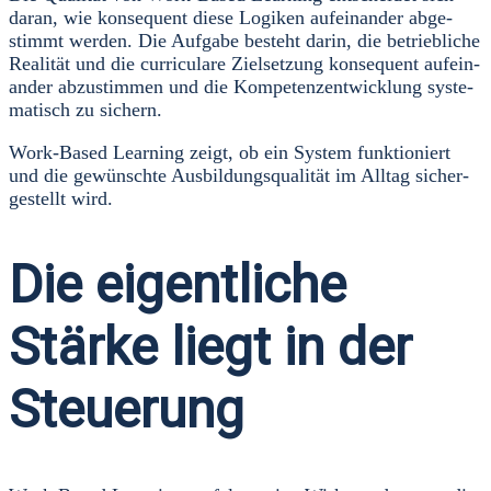
dar­an, wie kon­se­quent die­se Logi­ken auf­ein­an­der abge­
stimmt wer­den. Die Auf­ga­be besteht dar­in, die betrieb­li­che
Rea­li­tät und die cur­ri­cu­la­re Ziel­set­zung kon­se­quent auf­ein­
an­der abzu­stim­men und die Kom­pe­tenz­ent­wick­lung sys­te­
ma­tisch zu sichern.
Work-Based Lear­ning zeigt, ob ein Sys­tem funk­tio­niert
und die gewünsch­te Aus­bil­dungs­qua­li­tät im All­tag sicher­
ge­stellt wird.
Die eigentliche
Stärke liegt in der
Steuerung