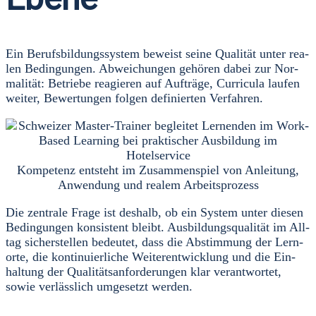
Ein Berufs­bil­dungs­sys­tem beweist sei­ne Qua­li­tät unter rea­
len Bedin­gun­gen. Abwei­chun­gen gehö­ren dabei zur Nor­
ma­li­tät: Betrie­be reagie­ren auf Auf­trä­ge, Cur­ri­cu­la lau­fen
wei­ter, Bewer­tun­gen fol­gen defi­nier­ten Ver­fah­ren.
Kom­pe­tenz ent­steht im Zusam­men­spiel von Anlei­tung,
Anwen­dung und rea­lem Arbeits­pro­zess
Die zen­tra­le Fra­ge ist des­halb, ob ein Sys­tem unter die­sen
Bedin­gun­gen kon­sis­tent bleibt. Aus­bil­dungs­qua­li­tät im All­
tag sicher­stel­len bedeu­tet, dass die Abstim­mung der Lern­
or­te, die kon­ti­nu­ier­li­che Wei­ter­ent­wick­lung und die Ein­
hal­tung der Qua­li­täts­an­for­de­run­gen klar ver­ant­wor­tet,
sowie ver­läss­lich umge­setzt wer­den.