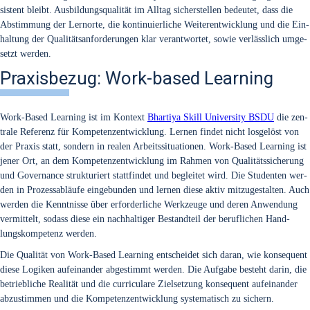
sis­tent bleibt. Aus­bil­dungs­qua­li­tät im All­tag sicher­stel­len bedeu­tet, dass die
Abstim­mung der Lern­or­te, die kon­ti­nu­ier­li­che Wei­ter­ent­wick­lung und die Ein­
hal­tung der Qua­li­täts­an­for­de­run­gen klar ver­ant­wor­tet, sowie ver­läss­lich umge­
setzt wer­den.
Praxisbezug: Work-based Learning
Work-Based Lear­ning ist im Kon­text
Bhar­ti­ya Skill Uni­ver­si­ty BSDU
die zen­
tra­le Refe­renz für Kom­pe­tenz­ent­wick­lung. Ler­nen fin­det nicht los­ge­löst von
der Pra­xis statt, son­dern in rea­len Arbeits­si­tua­tio­nen. Work-Based Lear­ning ist
jener Ort, an dem Kom­pe­tenz­ent­wick­lung im Rah­men von Qua­li­täts­si­che­rung
und Gover­nan­ce struk­tu­riert statt­fin­det und beglei­tet wird. Die Stu­den­ten wer­
den in Pro­zess­ab­läu­fe ein­ge­bun­den und ler­nen die­se aktiv mit­zu­ge­stal­ten. Auch
wer­den die Kennt­nis­se über erfor­der­li­che Werk­zeu­ge und deren Anwen­dung
ver­mit­telt, sodass die­se ein nach­hal­ti­ger Bestand­teil der beruf­li­chen Hand­
lungs­kom­pe­tenz wer­den.
Die Qua­li­tät von Work-Based Lear­ning ent­schei­det sich dar­an, wie kon­se­quent
die­se Logi­ken auf­ein­an­der abge­stimmt wer­den. Die Auf­ga­be besteht dar­in, die
betrieb­li­che Rea­li­tät und die cur­ri­cu­la­re Ziel­set­zung kon­se­quent auf­ein­an­der
abzu­stim­men und die Kom­pe­tenz­ent­wick­lung sys­te­ma­tisch zu sichern.