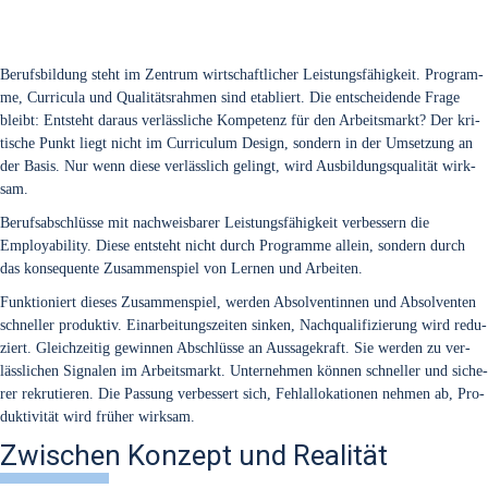
Berufs­bil­dung steht im Zen­trum wirt­schaft­li­cher Leis­tungs­fä­hig­keit. Pro­gram­
me, Cur­ri­cu­la und Qua­li­täts­rah­men sind eta­bliert. Die ent­schei­den­de Fra­ge
bleibt: Ent­steht dar­aus ver­läss­li­che Kom­pe­tenz für den Arbeits­markt? Der kri­
ti­sche Punkt liegt nicht im Cur­ri­cu­lum Design, son­dern in der Umset­zung an
der Basis. Nur wenn die­se ver­läss­lich gelingt, wird Aus­bil­dungs­qua­li­tät wirk­
sam.
Berufs­ab­schlüs­se mit nach­weis­ba­rer Leis­tungs­fä­hig­keit ver­bes­sern die
Employa­bi­li­ty. Die­se ent­steht nicht durch Pro­gram­me allein, son­dern durch
das kon­se­quen­te Zusam­men­spiel von Ler­nen und Arbei­ten.
Funk­tio­niert die­ses Zusam­men­spiel, wer­den Absol­ven­tin­nen und Absol­ven­ten
schnel­ler pro­duk­tiv. Ein­ar­bei­tungs­zei­ten sin­ken, Nach­qua­li­fi­zie­rung wird redu­
ziert. Gleich­zei­tig gewin­nen Abschlüs­se an Aus­sa­ge­kraft. Sie wer­den zu ver­
läss­li­chen Signa­len im Arbeits­markt. Unter­neh­men kön­nen schnel­ler und siche­
rer rekru­tie­ren. Die Pas­sung ver­bes­sert sich, Fehl­al­lo­ka­tio­nen neh­men ab, Pro­
duk­ti­vi­tät wird frü­her wirk­sam.
Zwischen Konzept und Realität