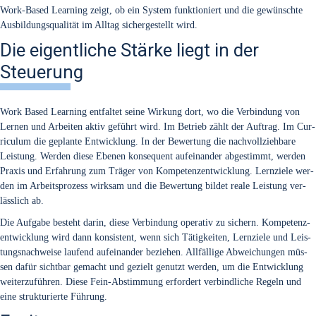
Work-Based Lear­ning zeigt, ob ein Sys­tem funk­tio­niert und die gewünsch­te
Aus­bil­dungs­qua­li­tät im All­tag sicher­ge­stellt wird.
Die eigentliche Stärke liegt in der
Steuerung
Work Based Lear­ning ent­fal­tet sei­ne Wir­kung dort, wo die Ver­bin­dung von
Ler­nen und Arbei­ten aktiv geführt wird. Im Betrieb zählt der Auf­trag. Im Cur­
ri­cu­lum die geplan­te Ent­wick­lung. In der Bewer­tung die nach­voll­zieh­ba­re
Leis­tung. Wer­den die­se Ebe­nen kon­se­quent auf­ein­an­der abge­stimmt, wer­den
Pra­xis und Erfah­rung zum Trä­ger von Kom­pe­tenz­ent­wick­lung. Lern­zie­le wer­
den im Arbeits­pro­zess wirk­sam und die Bewer­tung bil­det rea­le Leis­tung ver­
läss­lich ab.
Die Auf­ga­be besteht dar­in, die­se Ver­bin­dung ope­ra­tiv zu sichern. Kom­pe­tenz­
ent­wick­lung wird dann kon­sis­tent, wenn sich Tätig­kei­ten, Lern­zie­le und Leis­
tungs­nach­wei­se lau­fend auf­ein­an­der bezie­hen. All­fäl­li­ge Abwei­chun­gen müs­
sen dafür sicht­bar gemacht und gezielt genutzt wer­den, um die Ent­wick­lung
wei­ter­zu­füh­ren. Die­se Fein-Abstim­mung erfor­dert ver­bind­li­che Regeln und
eine struk­tu­rier­te Füh­rung.