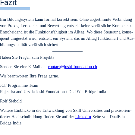
Fazit
Ein Bil­dungs­sys­tem kann for­mal kor­rekt sein. Ohne abge­stimm­te Ver­bin­dung
von Pra­xis, Lern­zie­len und Bewer­tung ent­steht kei­ne ver­läss­li­che Kom­pe­tenz.
Ent­schei­dend ist die Funk­ti­ons­fä­hig­keit im All­tag. Wo die­se Steue­rung kon­se­
quent umge­setzt wird, ent­steht ein Sys­tem, das im All­tag funk­tio­niert und Aus­
bil­dungs­qua­li­tät ver­läss­lich sichert.
Haben Sie Fra­gen zum Pro­jekt?
Sen­den Sie eine E‑Mail an:
contact@joshi-foundation.ch
Wir beant­wor­ten Ihre Fra­ge ger­ne.
JCF Pro­gram­me Team
Rajen­dra and Ursu­la Joshi Foun­da­ti­on / Dua­lEdu Bridge India
Rolf Sie­bold
Wei­te­re Ein­bli­cke in die Ent­wick­lung von Skill Uni­ver­si­ties und pra­xis­ori­en­
tier­ter Hoch­schul­bil­dung fin­den Sie auf der
Lin­ke­dIn
-Sei­te von Dua­lEdu
Bridge India.