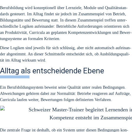
Berufs­bil­dung wird kon­zep­tio­nell über Lern­zie­le, Modu­le und Qua­li­täts­stan­
dards gesteu­ert. Im All­tag fin­det sie jedoch im Zusam­men­spiel von Betrieb,
Bil­dungs­stät­te und Bewer­tung statt. In die­sem Zusam­men­spiel tref­fen unter­
schied­li­che Logi­ken auf­ein­an­der: Betrieb­li­che Anfor­de­run­gen ori­en­tie­ren sich
an Pro­duk­ti­vi­tät, Cur­ri­cu­la an geplan­ten Kom­pe­tenz­ent­wick­lun­gen und Bewer­
tungs­sys­te­me an for­ma­len Kri­te­ri­en.
Die­se Logi­ken sind jeweils für sich schlüs­sig, aber nicht auto­ma­tisch auf­ein­an­
der abge­stimmt. An die­ser Schnitt­stel­le ent­schei­det sich, ob Aus­bil­dungs­qua­li­
tät im All­tag wirk­sam wird.
Alltag als entscheidende Ebene
Ein Berufs­bil­dungs­sys­tem beweist sei­ne Qua­li­tät unter rea­len Bedin­gun­gen.
Abwei­chun­gen gehö­ren dabei zur Nor­ma­li­tät: Betrie­be reagie­ren auf Auf­trä­ge,
Cur­ri­cu­la lau­fen wei­ter, Bewer­tun­gen fol­gen defi­nier­ten Ver­fah­ren.
Kom­pe­tenz ent­steht im Zusam­men­spie
Die zen­tra­le Fra­ge ist des­halb, ob ein Sys­tem unter die­sen Bedin­gun­gen kon­