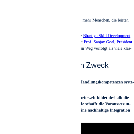
Indi­en braucht nicht mehr Absol­ven­ten, son­dern mehr Men­schen, die leis­ten
kön­nen.
Genau aus die­ser Über­zeu­gung her­aus wur­de die
Bhar­ti­ya Skill Deve­lo­p­ment
Uni­ver­si­ty
gegrün­det. Im aktu­el­len Video erklärt
Prof. San­jay Goel, Prä­si­dent
der BSDU
, wes­halb die Uni­ver­si­tät einen ande­ren Weg ver­folgt als vie­le klas­
si­sche Hoch­schu­len.
Bildung mit einem klaren Zweck
Die BSDU wur­de gegrün­det, um beruf­li­che Hand­lungs­kom­pe­ten­zen sys­te­
ma­tisch zu ent­wi­ckeln.
Die Ver­bin­dung von Bil­dung, Pra­xis und Arbeits­welt bil­det des­halb die
Grund­la­ge des BSDU-Aus­bil­dungs­mo­dells. Sie schafft die Vor­aus­set­zun­
gen für beruf­li­che Hand­lungs­fä­hig­keit und eine nach­hal­ti­ge Inte­gra­ti­on
in moder­ne Arbeits­wel­ten.