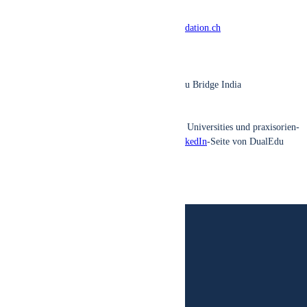
Haben Sie Fra­gen zum Pro­jekt?
Sen­den Sie eine E‑Mail an:
contact@joshi-foundation.ch
Wir beant­wor­ten Ihre Fra­ge ger­ne.
JCF Pro­gram­me Team
Rajen­dra and Ursu­la Joshi Foun­da­ti­on / Dua­lEdu Bridge India
Rolf Sie­bold
Wei­te­re Ein­bli­cke in die Ent­wick­lung von Skill Uni­ver­si­ties und pra­xis­ori­en­
tier­ter Hoch­schul­bil­dung fin­den Sie auf der
Lin­ke­dIn
-Sei­te von Dua­lEdu
Bridge India.
Rajendra & Ursula Joshi Foundation
Egglirain 11
8832 Wilen b. Wollerau
contact@joshi-foundation.ch
+41 43 311 15 30