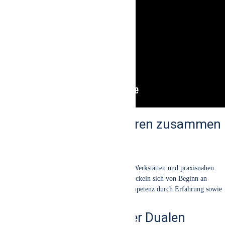
Lernen und Praxis gehören zusammen
Wis­sen ent­fal­tet sei­nen Wert durch Anwen­dung.
An der BSDU ler­nen Stu­die­ren­de in Labo­ren, Werk­stät­ten und pra­xis­na­hen
Lern­um­ge­bun­gen. Ler­nen und Anwen­den ent­wi­ckeln sich von Beginn an
gemein­sam. Auf die­se Wei­se ent­steht Fach-Kom­pe­tenz durch Erfah­rung sowie
Übung und Umset­zung.
Inspiriert vom Schweizer Dualen