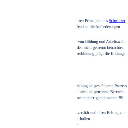
Bildungssystem
Das BSDU-Aus­bil­dungs­mo­dell wird von bewähr­ten Prin­zi­pi­en des
Schwei­zer
Dua­len Bil­dungs­sys­tems
inspi­riert und wird lau­fend an die Anfor­de­run­gen
Indi­ens adap­tiert.
Im Zen­trum steht die sys­te­ma­ti­sche Ver­bin­dung von Bil­dung und Arbeits­welt.
Theo­rie, Pra­xis und beruf­li­che Anwen­dung wer­den nicht getrennt betrach­tet,
son­dern bewusst mit­ein­an­der ver­knüpft. Die­se Ver­bin­dung prägt die Bil­dungs­
ar­chi­tek­tur der Uni­ver­si­tät bis heu­te.
Fazit
Die BSDU ver­steht beruf­li­che Kom­pe­tenz­ent­wick­lung als gestalt­ba­ren Pro­zess.
Des­halb wer­den Bil­dung, Pra­xis und Arbeits­welt nicht als getrenn­te Berei­che
betrach­tet, son­dern als zusam­men­hän­gen­de Ele­men­te einer gemein­sa­men Bil­
dungs­ar­chi­tek­tur.
Die­se Grund­idee prägt die Ent­wick­lung der Uni­ver­si­tät und ihren Bei­trag zum
Auf­bau einer leis­tungs­fä­hi­gen Fach­kräf­te­ba­sis in Indi­en.