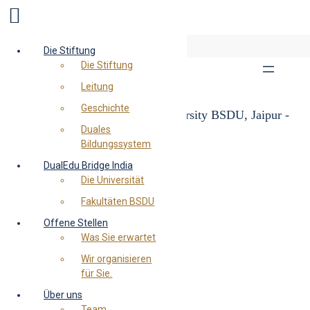
Zum
EN
DE
Die Stiftung
Inhalt
Die Stiftung
springen
Leitung
Geschichte
Duales
Bildungssystem
DualEdu Bridge India
Die Universität
Fakultäten BSDU
Offene Stellen
Was Sie erwartet
Wir organisieren
für Sie.
Über uns
Team