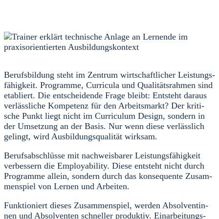
Berufs­bil­dung steht im Zen­trum wirt­schaft­li­cher Leis­tungs­
fä­hig­keit. Pro­gram­me, Cur­ri­cu­la und Qua­li­täts­rah­men sind
eta­bliert. Die ent­schei­den­de Fra­ge bleibt: Ent­steht dar­aus
ver­läss­li­che Kom­pe­tenz für den Arbeits­markt? Der kri­ti­
sche Punkt liegt nicht im Cur­ri­cu­lum Design, son­dern in
der Umset­zung an der Basis. Nur wenn die­se ver­läss­lich
gelingt, wird Aus­bil­dungs­qua­li­tät wirk­sam.
Berufs­ab­schlüs­se mit nach­weis­ba­rer Leis­tungs­fä­hig­keit
ver­bes­sern die Employa­bi­li­ty. Die­se ent­steht nicht durch
Pro­gram­me allein, son­dern durch das kon­se­quen­te Zusam­
men­spiel von Ler­nen und Arbei­ten.
Funk­tio­niert die­ses Zusam­men­spiel, wer­den Absol­ven­tin­
nen und Absol­ven­ten schnel­ler pro­duk­tiv. Ein­ar­bei­tungs­