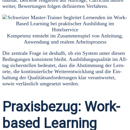
wei­ter, Bewer­tun­gen fol­gen defi­nier­ten Ver­fah­ren.
Kom­pe­tenz ent­steht im Zusam­men­spiel von Anlei­tung,
Anwen­dung und rea­lem Arbeits­pro­zess
Die zen­tra­le Fra­ge ist des­halb, ob ein Sys­tem unter die­sen
Bedin­gun­gen kon­sis­tent bleibt. Aus­bil­dungs­qua­li­tät im All­
tag sicher­stel­len bedeu­tet, dass die Abstim­mung der Lern­
or­te, die kon­ti­nu­ier­li­che Wei­ter­ent­wick­lung und die Ein­
hal­tung der Qua­li­täts­an­for­de­run­gen klar ver­ant­wor­tet,
sowie ver­läss­lich umge­setzt wer­den.
Praxisbezug: Work-
based Learning