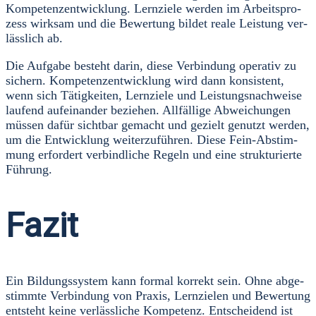
Kom­pe­tenz­ent­wick­lung. Lern­zie­le wer­den im Arbeits­pro­
zess wirk­sam und die Bewer­tung bil­det rea­le Leis­tung ver­
läss­lich ab.
Die Auf­ga­be besteht dar­in, die­se Ver­bin­dung ope­ra­tiv zu
sichern. Kom­pe­tenz­ent­wick­lung wird dann kon­sis­tent,
wenn sich Tätig­kei­ten, Lern­zie­le und Leis­tungs­nach­wei­se
lau­fend auf­ein­an­der bezie­hen. All­fäl­li­ge Abwei­chun­gen
müs­sen dafür sicht­bar gemacht und gezielt genutzt wer­den,
um die Ent­wick­lung wei­ter­zu­füh­ren. Die­se Fein-Abstim­
mung erfor­dert ver­bind­li­che Regeln und eine struk­tu­rier­te
Füh­rung.
Fazit
Ein Bil­dungs­sys­tem kann for­mal kor­rekt sein. Ohne abge­
stimm­te Ver­bin­dung von Pra­xis, Lern­zie­len und Bewer­tung
ent­steht kei­ne ver­läss­li­che Kom­pe­tenz. Ent­schei­dend ist