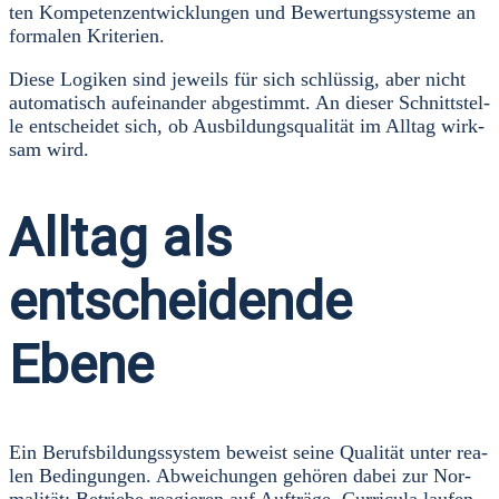
ten Kom­pe­tenz­ent­wick­lun­gen und Bewer­tungs­sys­te­me an
for­ma­len Kri­te­ri­en.
Die­se Logi­ken sind jeweils für sich schlüs­sig, aber nicht
auto­ma­tisch auf­ein­an­der abge­stimmt. An die­ser Schnitt­stel­
le ent­schei­det sich, ob Aus­bil­dungs­qua­li­tät im All­tag wirk­
sam wird.
Alltag als
entscheidende
Ebene
Ein Berufs­bil­dungs­sys­tem beweist sei­ne Qua­li­tät unter rea­
len Bedin­gun­gen. Abwei­chun­gen gehö­ren dabei zur Nor­
ma­li­tät: Betrie­be reagie­ren auf Auf­trä­ge, Cur­ri­cu­la lau­fen