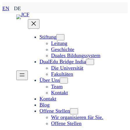
Zum
EN
DE
Inhalt
springen
Stiftung
Leitung
Geschichte
Duales Bildungssystem
DualEdu Bridge India
Die Universität
Fakultäten
Über Uns
Team
Kontakt
Kontakt
Blog
Offene Stellen
Wir organisieren für Sie.
Offene Stellen