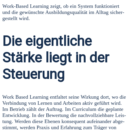
Work-Based Lear­ning zeigt, ob ein Sys­tem funk­tio­niert
und die gewünsch­te Aus­bil­dungs­qua­li­tät im All­tag sicher­
ge­stellt wird.
Die eigentliche
Stärke liegt in der
Steuerung
Work Based Lear­ning ent­fal­tet sei­ne Wir­kung dort, wo die
Ver­bin­dung von Ler­nen und Arbei­ten aktiv geführt wird.
Im Betrieb zählt der Auf­trag. Im Cur­ri­cu­lum die geplan­te
Ent­wick­lung. In der Bewer­tung die nach­voll­zieh­ba­re Leis­
tung. Wer­den die­se Ebe­nen kon­se­quent auf­ein­an­der abge­
stimmt, wer­den Pra­xis und Erfah­rung zum Trä­ger von