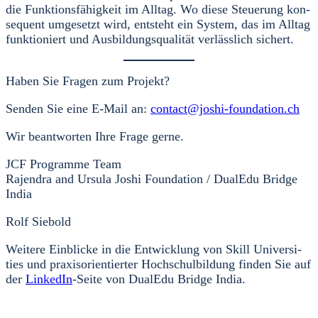
die Funk­ti­ons­fä­hig­keit im All­tag. Wo die­se Steue­rung kon­
se­quent umge­setzt wird, ent­steht ein Sys­tem, das im All­tag
funk­tio­niert und Aus­bil­dungs­qua­li­tät ver­läss­lich sichert.
Haben Sie Fra­gen zum Pro­jekt?
Sen­den Sie eine E‑Mail an:
contact@joshi-foundation.ch
Wir beant­wor­ten Ihre Fra­ge ger­ne.
JCF Pro­gram­me Team
Rajen­dra and Ursu­la Joshi Foun­da­ti­on / Dua­lEdu Bridge
India
Rolf Sie­bold
Wei­te­re Ein­bli­cke in die Ent­wick­lung von Skill Uni­ver­si­
ties und pra­xis­ori­en­tier­ter Hoch­schul­bil­dung fin­den Sie auf
der
Lin­ke­dIn
-Sei­te von Dua­lEdu Bridge India.