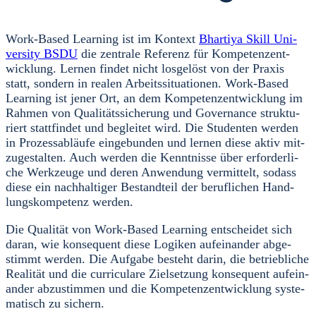
Work-Based Lear­ning ist im Kon­text
Bhar­ti­ya Skill Uni­
ver­si­ty BSDU
die zen­tra­le Refe­renz für Kom­pe­tenz­ent­
wick­lung. Ler­nen fin­det nicht los­ge­löst von der Pra­xis
statt, son­dern in rea­len Arbeits­si­tua­tio­nen. Work-Based
Lear­ning ist jener Ort, an dem Kom­pe­tenz­ent­wick­lung im
Rah­men von Qua­li­täts­si­che­rung und Gover­nan­ce struk­tu­
riert statt­fin­det und beglei­tet wird. Die Stu­den­ten wer­den
in Pro­zess­ab­läu­fe ein­ge­bun­den und ler­nen die­se aktiv mit­
zu­ge­stal­ten. Auch wer­den die Kennt­nis­se über erfor­der­li­
che Werk­zeu­ge und deren Anwen­dung ver­mit­telt, sodass
die­se ein nach­hal­ti­ger Bestand­teil der beruf­li­chen Hand­
lungs­kom­pe­tenz wer­den.
Die Qua­li­tät von Work-Based Lear­ning ent­schei­det sich
dar­an, wie kon­se­quent die­se Logi­ken auf­ein­an­der abge­
stimmt wer­den. Die Auf­ga­be besteht dar­in, die betrieb­li­che
Rea­li­tät und die cur­ri­cu­la­re Ziel­set­zung kon­se­quent auf­ein­
an­der abzu­stim­men und die Kom­pe­tenz­ent­wick­lung sys­te­
ma­tisch zu sichern.