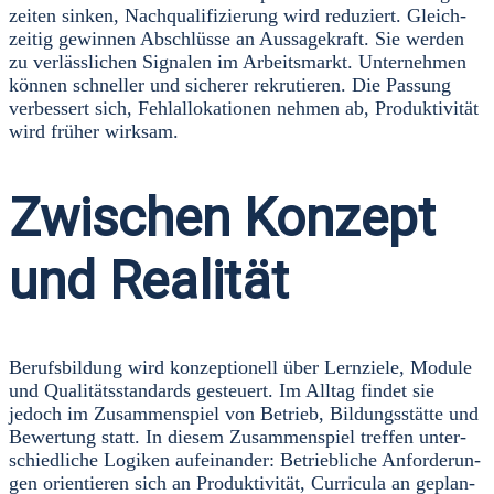
zei­ten sin­ken, Nach­qua­li­fi­zie­rung wird redu­ziert. Gleich­
zei­tig gewin­nen Abschlüs­se an Aus­sa­ge­kraft. Sie wer­den
zu ver­läss­li­chen Signa­len im Arbeits­markt. Unter­neh­men
kön­nen schnel­ler und siche­rer rekru­tie­ren. Die Pas­sung
ver­bes­sert sich, Fehl­al­lo­ka­tio­nen neh­men ab, Pro­duk­ti­vi­tät
wird frü­her wirk­sam.
Zwischen Konzept
und Realität
Berufs­bil­dung wird kon­zep­tio­nell über Lern­zie­le, Modu­le
und Qua­li­täts­stan­dards gesteu­ert. Im All­tag fin­det sie
jedoch im Zusam­men­spiel von Betrieb, Bil­dungs­stät­te und
Bewer­tung statt. In die­sem Zusam­men­spiel tref­fen unter­
schied­li­che Logi­ken auf­ein­an­der: Betrieb­li­che Anfor­de­run­
gen ori­en­tie­ren sich an Pro­duk­ti­vi­tät, Cur­ri­cu­la an geplan­