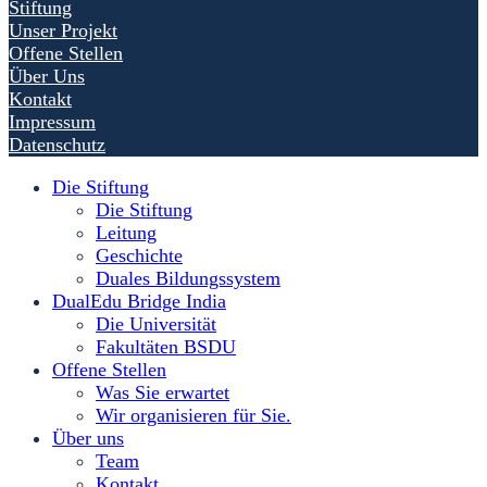
Stiftung
Unser Projekt
Offene Stellen
Über Uns
Kontakt
Impressum
Datenschutz
Die Stiftung
Die Stiftung
Leitung
Geschichte
Duales Bildungssystem
DualEdu Bridge India
Die Universität
Fakultäten BSDU
Offene Stellen
Was Sie erwartet
Wir organisieren für Sie.
Über uns
Team
Kontakt