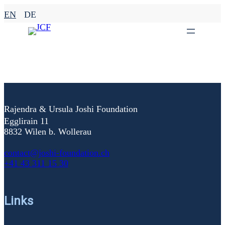
Zum
EN
DE
Inhalt
springen
Rajendra & Ursula Joshi Foundation
Egglirain 11
8832 Wilen b. Wollerau
contact@joshi-foundation.ch
+41 43 311 15 30
Links